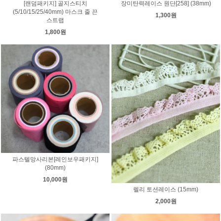
[랜덤패키지] 골지스티치
장미탄력레이스 원단[258] (38mm)
(5/10/15/25/40mm) 마스크 줄 끈
1,300원
스트랩
1,800원
파스텔망사리본[레인보우패키지]
(80mm)
10,000원
렐리 토션레이스 (15mm)
2,000원