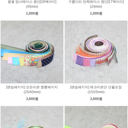
왕꽃 망사레이스 원단[18백아이]
구름다리 탄력레이스 원단[17백아이]
(45mm)
(24mm)
1,000원
1,000원
[랜덤패키지] 모든리본 짱뽕패키지
[랜덤패키지] 체크리본끈 선물포장
(25/40mm)
(15/25mm)
3,000원
3,000원