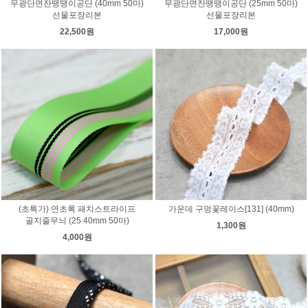
무광단면잔땡땡이공단 (40mm 50마)
무광단면잔땡땡이공단 (25mm 50마)
선물포장리본
선물포장리본
22,500원
17,000원
(초특가) 연초록 패치스트라이프
가운데 구멍꽃레이스[131] (40mm)
골지줄무늬 (25 40mm 50마)
1,300원
4,000원