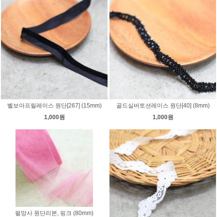
벨보아프릴레이스 원단[267] (15mm)
골드실버토션레이스 원단[40] (8mm)
1,000원
1,000원
펄망사 원단리본, 핑크 (80mm)