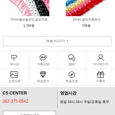
25mm물방울공단 끝맞주름
10mm 끝맞주름공단
1,700원
700원
더보기
(
1
/
27
)
+
게시판
카톡상담
Q&A
마이페이지
포토리뷰
배송문의
배송조회
기획전
CS CENTER
영업시간
062-375-0842
평일 10시-18시 주말/공휴일 휴무