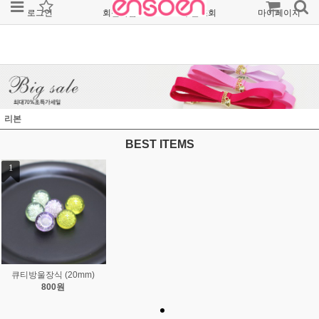
로그인
회원가입
주문조회
마이페이지
리본
BEST ITEMS
1
큐티방울장식 (20mm)
800원