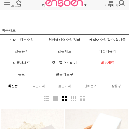
로그인
회원가입
주문조회
마이페이지
비누재료
프래그런스오일
천연에센셜오일/워터
캐리어오일/왁스/첨가물
캔들용기
캔들재료
디퓨저용기
디퓨저재료
향수/룸스프레이
비누재료
몰드
만들기도구
최신순
낮은가격
높은가격
판매순위
상품명