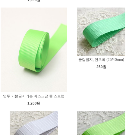
1,200원
굴림골지, 연초록 (25/40mm)
250원
연두 기본골지리본 마스크끈 줄 스트랩
1,200원