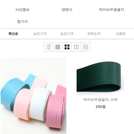
사선엠보
양변사
하이브무광골지
청기지
최신순
낮은가격
높은가격
판매순위
상품명
하이브무광골지, 수박
250원