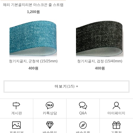
체리 기본골지리본 마스크끈 줄 스트랩
1,200원
청기지골지, 군청색 (15/25mm)
청기지골지, 검정 (15/40mm)
400원
400원
더보기
(
1
/
5
)
+
게시판
카톡상담
Q&A
마이페이지
포토리뷰
배송문의
배송조회
기획전