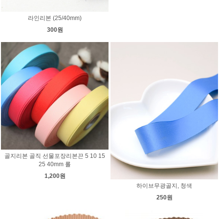
라인리본 (25/40mm)
300원
골지리본 골직 선물포장리본끈 5 10 15
25 40mm 롤
1,200원
하이브무광골지, 청색
250원