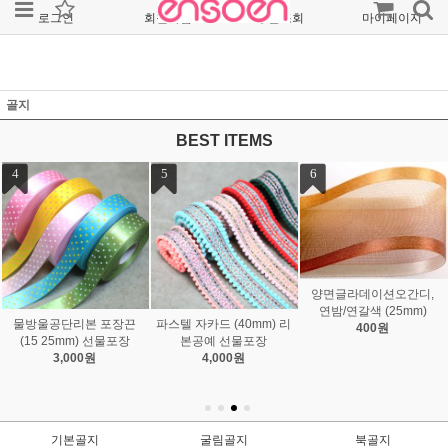
로그인
회원가입
주문조회
마이페이지
골지
BEST ITEMS
7
8
9
웨이브초음파오간디, 와
인 (25mm)
밤색 샤벳리본 (40mm)
검정 샤벳리본 (40mm)
600원
500원
22,000원
기본골지
굴림골지
북골지