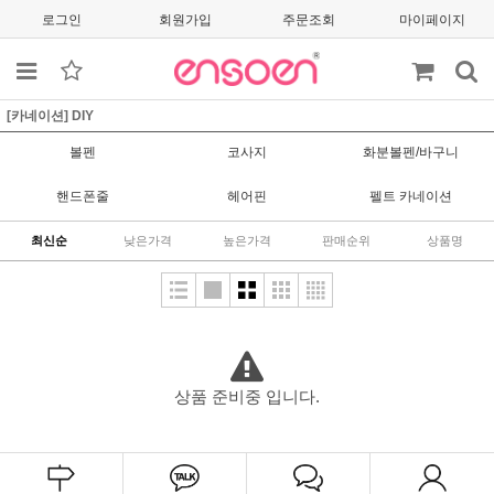
로그인
회원가입
주문조회
마이페이지
[카네이션] DIY
볼펜
코사지
화분볼펜/바구니
핸드폰줄
헤어핀
펠트 카네이션
최신순
낮은가격
높은가격
판매순위
상품명
상품 준비중 입니다.