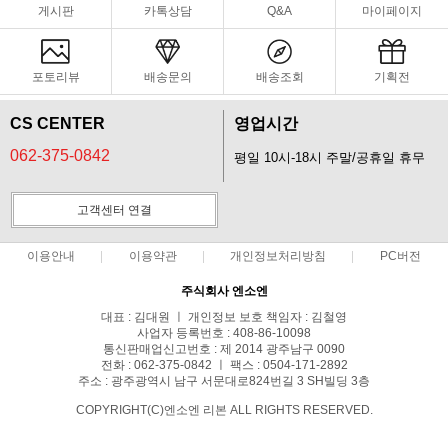
게시판
카톡상담
Q&A
마이페이지
포토리뷰
배송문의
배송조회
기획전
CS CENTER
영업시간
062-375-0842
평일 10시-18시 주말/공휴일 휴무
고객센터 연결
이용안내
이용약관
개인정보처리방침
PC버전
주식회사 엔소엔
대표 : 김대원 ㅣ 개인정보 보호 책임자 : 김철영
사업자 등록번호 : 408-86-10098
통신판매업신고번호 : 제 2014 광주남구 0090
전화 : 062-375-0842 ㅣ 팩스 : 0504-171-2892
주소 : 광주광역시 남구 서문대로824번길 3 SH빌딩 3층
COPYRIGHT(C)엔소엔 리본 ALL RIGHTS RESERVED.