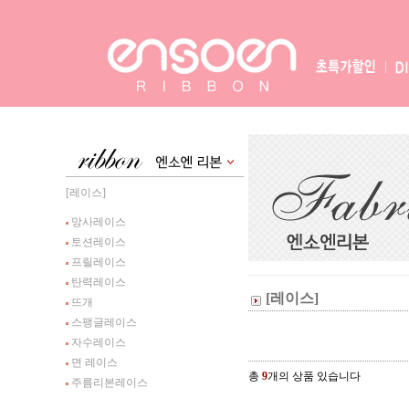
[레이스]
망사레이스
토션레이스
프릴레이스
탄력레이스
[레이스]
뜨개
스팽글레이스
자수레이스
면 레이스
총
9
개의 상품 있습니다
주름리본레이스