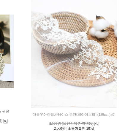
 원단
대폭우아한망사레이스 원단[39아이보리] (130mm)
(9)
)
2,500원 (옵션선택 가격변동)
2,000
원 [초특가할인 20%]