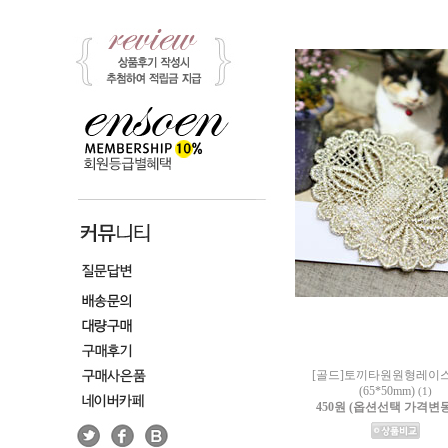
[골드]토끼타원원형레이스
(65*50mm)
(1)
450원 (옵션선택 가격변동