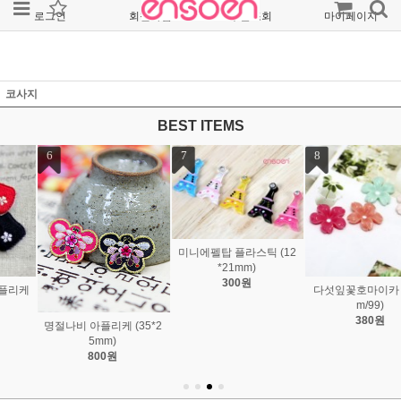
로그인
회원가입
주문조회
마이페이지
코사지
BEST ITEMS
7
8
9
미니에펠탑 플라스틱 (12
*21mm)
300원
다섯잎꽃호마이카 (18m
보라모자여인 명화까메오
m/99)
(18*25mm)
380원
850원