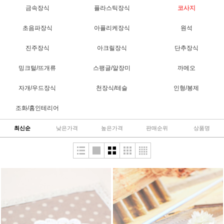
금속장식
플라스틱장식
코사지
초음파장식
아플리케장식
원석
진주장식
아크릴장식
단추장식
밍크털/뜨개류
스팽글/알장미
까메오
자개/우드장식
천장식/테슬
인형/봉제
조화/홈인테리어
최신순
낮은가격
높은가격
판매순위
상품명