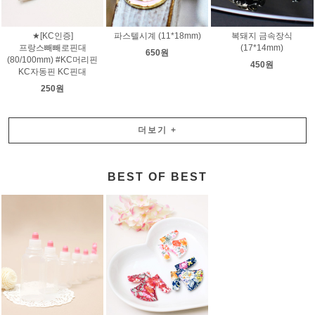
★[KC인증]
파스텔시계 (11*18mm)
복돼지 금속장식
프랑스빼빼로핀대
(17*14mm)
650원
(80/100mm) #KC머리핀
450원
KC자동핀 KC핀대
250원
더보기
+
BEST OF BEST