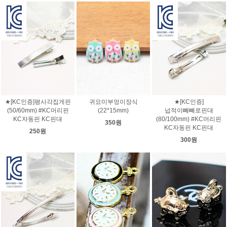
★[KC인증]평사각집게핀
귀요미부엉이장식
★[KC인증]
(50/60mm) #KC머리핀
(22*15mm)
넙적이빼빼로핀대
KC자동핀 KC핀대
(80/100mm) #KC머리핀
350원
KC자동핀 KC핀대
250원
300원