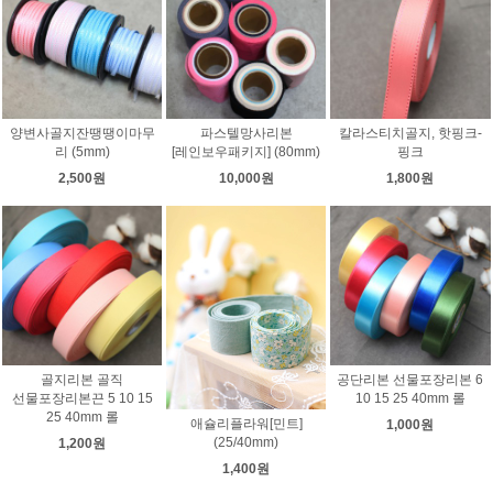
양변사골지잔땡땡이마무
파스텔망사리본
칼라스티치골지, 핫핑크-
리 (5mm)
[레인보우패키지] (80mm)
핑크
2,500원
10,000원
1,800원
골지리본 골직
공단리본 선물포장리본 6
선물포장리본끈 5 10 15
10 15 25 40mm 롤
25 40mm 롤
애슐리플라워[민트]
1,000원
(25/40mm)
1,200원
1,400원