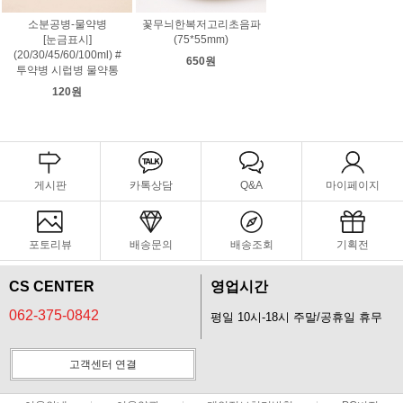
소분공병-물약병
꽃무늬한복저고리초음파
[눈금표시]
(75*55mm)
(20/30/45/60/100ml) #
650원
투약병 시럽병 물약통
120원
게시판
카톡상담
Q&A
마이페이지
포토리뷰
배송문의
배송조회
기획전
CS CENTER
영업시간
062-375-0842
평일 10시-18시 주말/공휴일 휴무
고객센터 연결