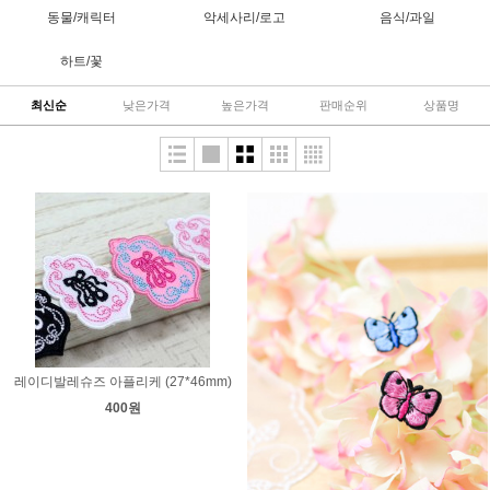
동물/캐릭터
악세사리/로고
음식/과일
하트/꽃
최신순
낮은가격
높은가격
판매순위
상품명
레이디발레슈즈 아플리케 (27*46mm)
400원