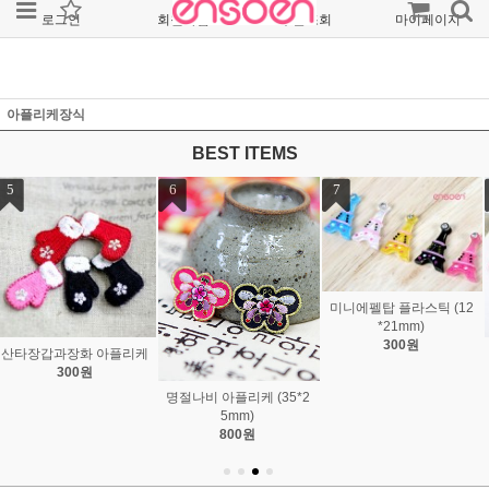
로그인
회원가입
주문조회
마이페이지
아플리케장식
BEST ITEMS
7
8
9
미니에펠탑 플라스틱 (12
*21mm)
300원
다섯잎꽃호마이카 (18m
보라모자여인 명화까메오
m/99)
(18*25mm)
380원
850원