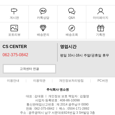
게시판
카톡상담
Q&A
마이페이지
포토리뷰
배송문의
배송조회
기획전
CS CENTER
영업시간
062-375-0842
평일 10시-18시 주말/공휴일 휴무
고객센터 연결
이용안내
이용약관
개인정보처리방침
PC버전
주식회사 엔소엔
대표 : 김대원 ㅣ 개인정보 보호 책임자 : 김철영
사업자 등록번호 : 408-86-10098
통신판매업신고번호 : 제 2014 광주남구 0090
전화 : 062-375-0842 ㅣ 팩스 : 0504-171-2892
주소 : 광주광역시 남구 서문대로824번길 3 SH빌딩 3층