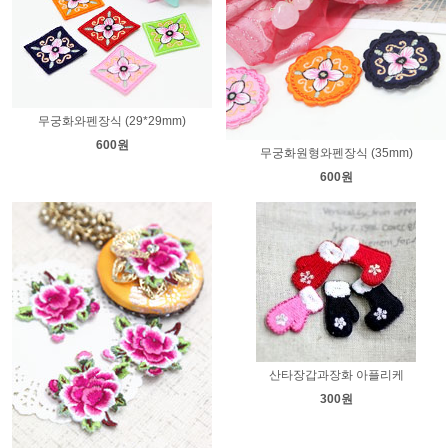
무궁화와펜장식 (29*29mm)
600원
무궁화원형와펜장식 (35mm)
600원
산타장갑과장화 아플리케
300원