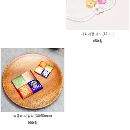
매화아플리케 (17mm)
450원
색동배씨장식 (30/50mm)
900원