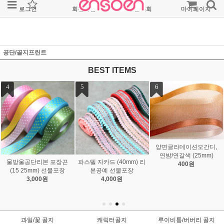
로그인
회원가입
주문조회
마이페이지
공단/골지프린트
BEST ITEMS
7
8
9
웨이브초음파오간디, 와
인 (25mm)
밤색 샤벳리본 (40mm)
검정 샤벳리본 (40mm)
600원
500원
22,000원
과일/꽃 골지
캐릭터골지
루이비통/버버리 골지