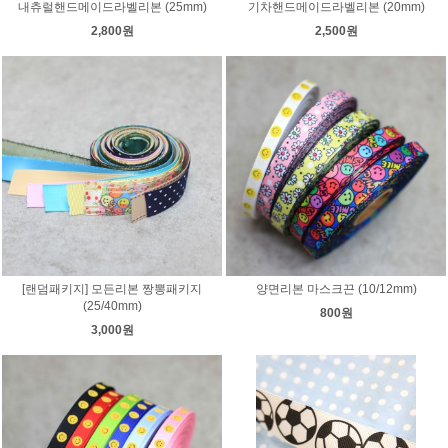
내츄럴핸드메이드라벨리본 (25mm)
기차핸드메이드라벨리본 (20mm)
2,800원
2,500원
[랜덤패키지] 모든리본 짱뽕패키지
양면리본 마스크끈 (10/12mm)
(25/40mm)
800원
3,000원