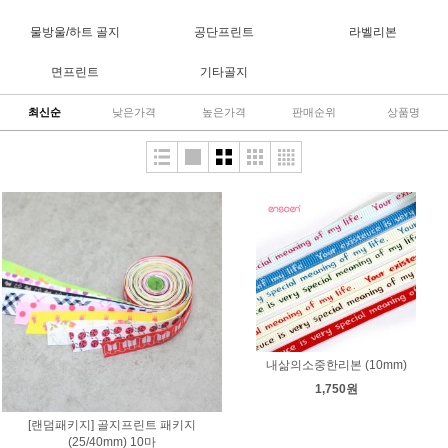
물방울/하트 골지
공단프린트
라벨리본
면프린트
기타골지
최신순
낮은가격
높은가격
판매순위
상품명
내삶의소중한리본 (10mm)
1,750원
[랜덤패키지] 골지프린트 패키지
(25/40mm) 10마