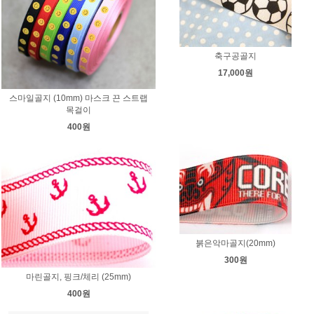
축구공골지
17,000원
스마일골지 (10mm) 마스크 끈 스트랩
목걸이
400원
붉은악마골지(20mm)
300원
마린골지, 핑크/체리 (25mm)
400원