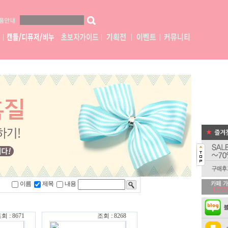
이름
제목
내용
회 : 8671
조회 : 8268