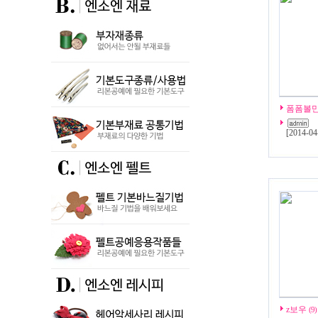
폼폼볼
[
2014-04
z보우
(9)