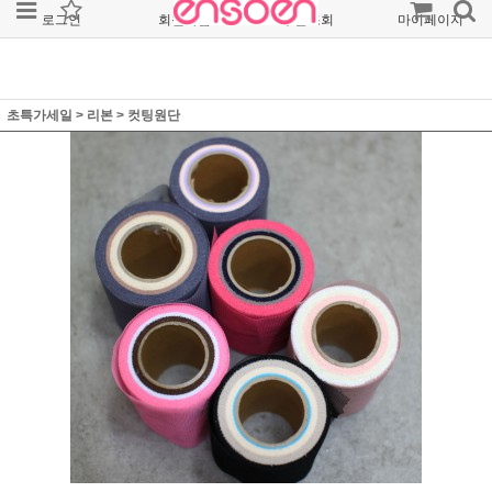
로그인
회원가입
주문조회
마이페이지
초특가세일
>
리본
>
컷팅원단