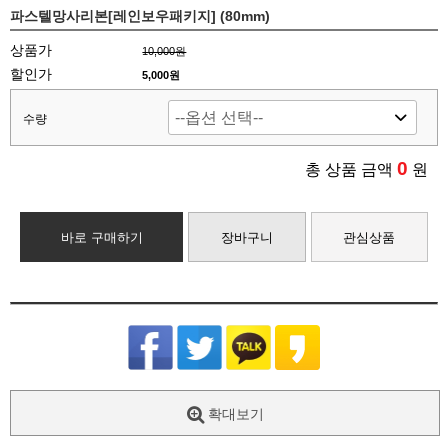
파스텔망사리본[레인보우패키지] (80mm)
상품가
10,000원
할인가
5,000원
수량
0
총 상품 금액
원
바로 구매하기
장바구니
관심상품
확대보기