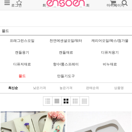
로그인
회원가입
주문조회
마이페이지
몰드
프래그런스오일
천연에센셜오일/워터
캐리어오일/왁스/첨가물
캔들용기
캔들재료
디퓨저용기
디퓨저재료
향수/룸스프레이
비누재료
몰드
만들기도구
최신순
낮은가격
높은가격
판매순위
상품명