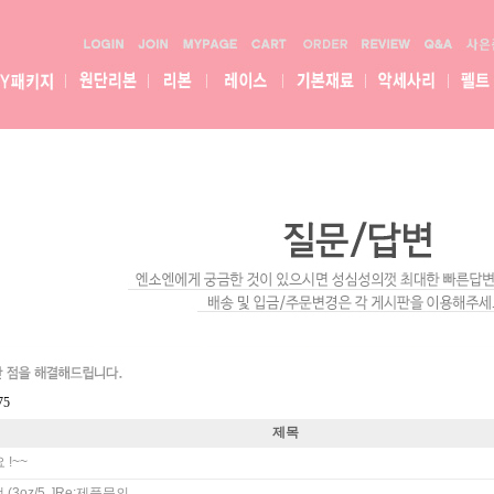
75
제목
!~~
3oz/5..]
Re:
제품문의