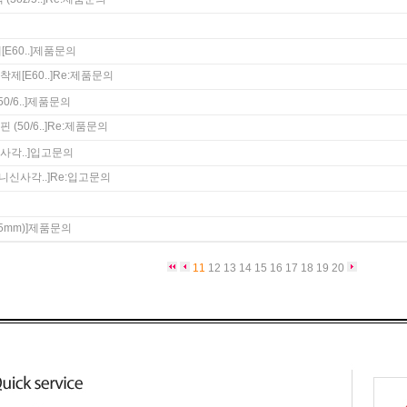
60..]
제품문의
[E60..]
Re:
제품문의
/6..]
제품문의
50/6..]
Re:
제품문의
사각..]
입고문의
니신사각..]
Re:
입고문의
mm)]
제품문의
11
12
13
14
15
16
17
18
19
20