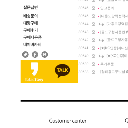
80647
80646
입고문의
80645
[다용도강력접착제[E
[다용도강력접착제
80644
80643
[골드구형자동핀 (50
[골드구형자동핀 (
80642
80641
[★[KC인증]미니신
[★[KC인증]미
80640
80639
추가주문
[철태용고무빗살 (5
80638