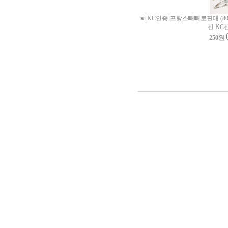
★[KC인증]프랑스빼빼로핀대 (80/
핀 KC
250
원