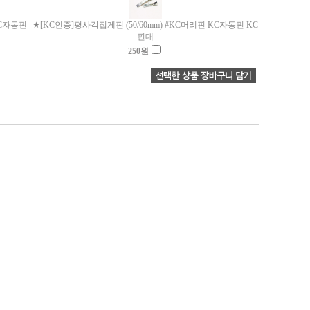
KC자동핀
★[KC인증]평사각집게핀 (50/60mm) #KC머리핀 KC자동핀 KC
핀대
250
원