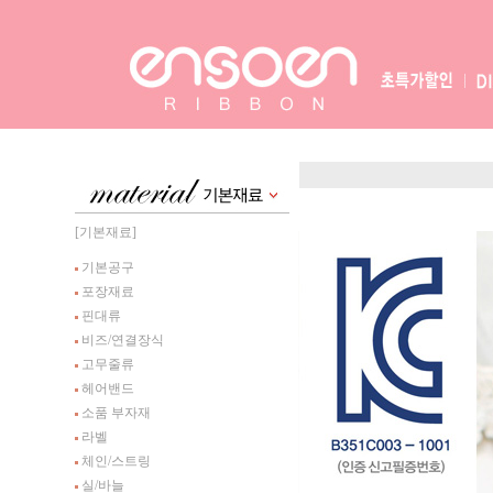
[기본재료]
기본공구
포장재료
핀대류
비즈/연결장식
고무줄류
헤어밴드
소품 부자재
라벨
체인/스트링
실/바늘