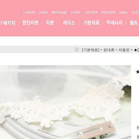
[기본재료]
>
핀대류
>
자동핀
>
★
코