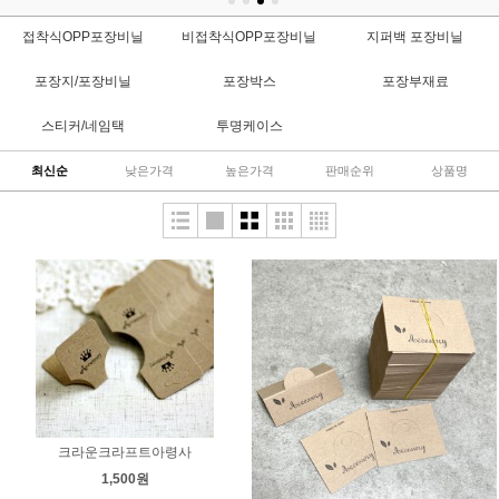
접착식OPP포장비닐
비접착식OPP포장비닐
지퍼백 포장비닐
포장지/포장비닐
포장박스
포장부재료
스티커/네임택
투명케이스
최신순
낮은가격
높은가격
판매순위
상품명
크라운크라프트아령사
1,500원