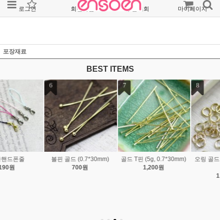
로그인
회원가입
주문조회
마이페이지
포장재료
BEST ITEMS
7
8
9
골드 T핀 (5g, 0.7*30mm)
오링 골드 (0.6*3/1*4/1*8
오링 OR (0.6*3/1*3/ 1*4
1,200원
mm)
mm)
1,200원
800원