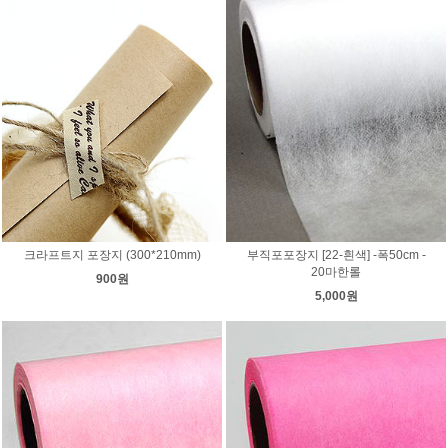
크라프트지 포장지 (300*210mm)
부직포포장지 [22-흰색] -폭50cm -
20마한롤
900원
5,000원