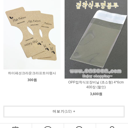
하이패션크라운크라프트아령사
300원
OPP접착식포장비닐 (초소형) 4*6cm
400장 (할인)
3,600원
더보기
(
1
/
2
)
+