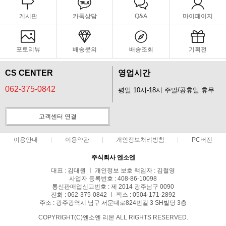
게시판
카톡상담
Q&A
마이페이지
포토리뷰
배송문의
배송조회
기획전
CS CENTER
영업시간
062-375-0842
평일 10시-18시 주말/공휴일 휴무
고객센터 연결
이용안내
이용약관
개인정보처리방침
PC버전
주식회사 엔소엔
대표 : 김대원 ㅣ 개인정보 보호 책임자 : 김철영
사업자 등록번호 : 408-86-10098
통신판매업신고번호 : 제 2014 광주남구 0090
전화 : 062-375-0842 ㅣ 팩스 : 0504-171-2892
주소 : 광주광역시 남구 서문대로824번길 3 SH빌딩 3층
COPYRIGHT(C)엔소엔 리본 ALL RIGHTS RESERVED.