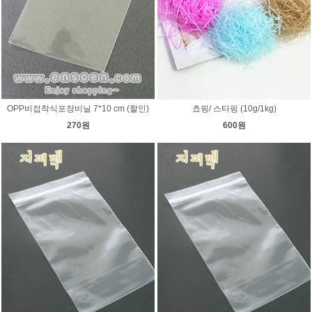
OPP비접착식포장비닐 7*10 cm (할인)
쵸핑/ 스타핑 (10g/1kg)
270원
600원