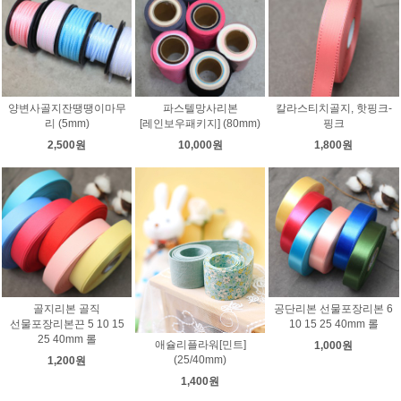
양변사골지잔땡땡이마무
파스텔망사리본
칼라스티치골지, 핫핑크-
리 (5mm)
[레인보우패키지] (80mm)
핑크
2,500원
10,000원
1,800원
골지리본 골직
공단리본 선물포장리본 6
선물포장리본끈 5 10 15
10 15 25 40mm 롤
25 40mm 롤
애슐리플라워[민트]
1,000원
(25/40mm)
1,200원
1,400원