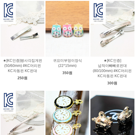
★[KC인증]평사각집게핀
귀요미부엉이장식
★[KC인증]
(50/60mm) #KC머리핀
(22*15mm)
넙적이빼빼로핀대
KC자동핀 KC핀대
(80/100mm) #KC머리핀
350원
KC자동핀 KC핀대
250원
300원