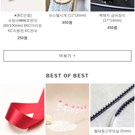
★[KC인증]
파스텔시계 (11*18mm)
복돼지 금속장식
프랑스빼빼로핀대
(17*14mm)
650원
(80/100mm) #KC머리핀
450원
KC자동핀 KC핀대
250원
더보기
+
BEST OF BEST
철태용고무빗살 (5mm)