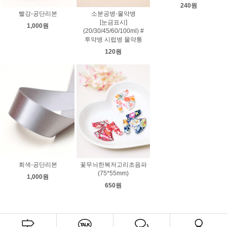
240원
빨강-공단리본
소분공병-물약병
[눈금표시]
1,000원
(20/30/45/60/100ml) #
투약병 시럽병 물약통
120원
회색-공단리본
꽃무늬한복저고리초음파
(75*55mm)
1,000원
650원