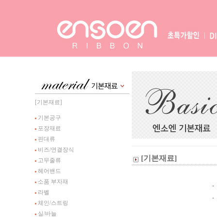
[기본재료]
기본공구
포장재료
핀대류
비즈/연결장식
[기본재료]
고무줄류
헤어밴드
소품 부자재
라벨
체인/스트링
실/바늘