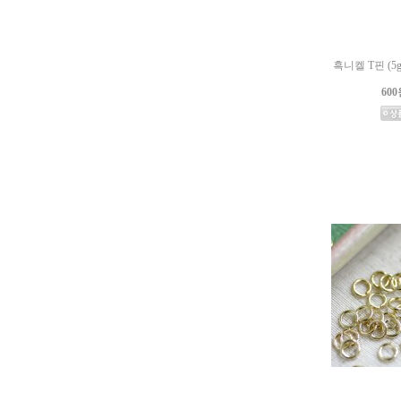
흑니켈 T핀 (5g,
600