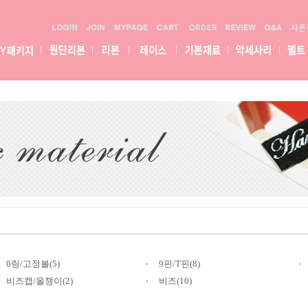
0링/고정볼(5)
9핀/T핀(8)
비즈캡/올챙이(2)
비즈(10)