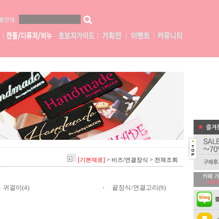
[기본재료]
>
비즈/연결장식
>
전체조회
귀걸이(4)
끝장식/연결고리(9)