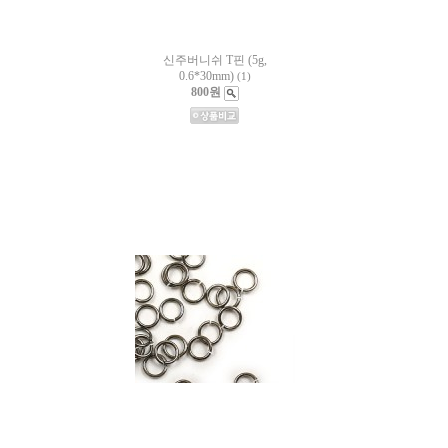
신주버니쉬 T핀 (5g,
0.6*30mm)
(1)
800원