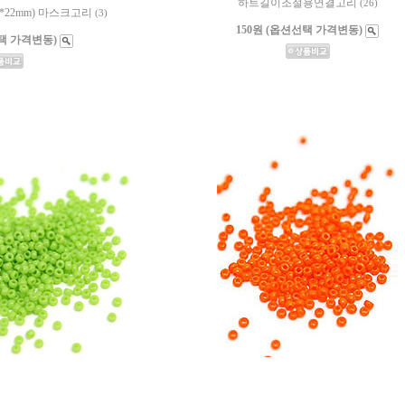
하트길이조절용연결고리
(26)
*22mm) 마스크고리
(3)
150원 (옵션선택 가격변동)
선택 가격변동)