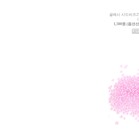
글레시 시드비즈254[
(
1,500원 (옵