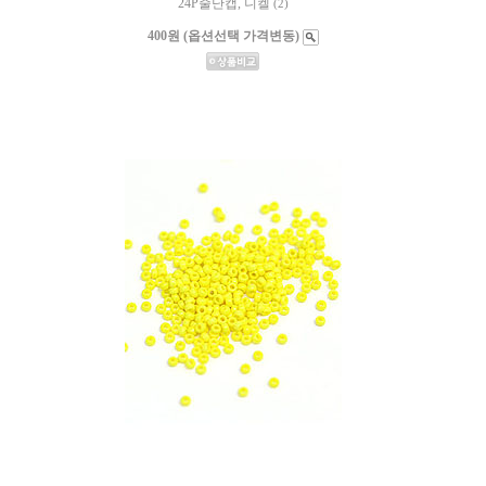
24P줄난캡, 니켈
(2)
400원 (옵션선택 가격변동)