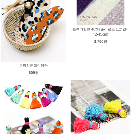
[초특가할인 40%] 줄리로즈 (12*길이
42-45cm)
2,700원
호피리본접착원단
600원