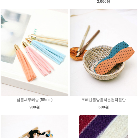
2,000원
심플세무테슬 (55mm)
쪼매난물방울리본접착원단
900원
600원