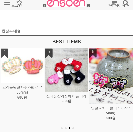
로그인
회원가입
주문조회
마이페이지
천장식/테슬
BEST ITEMS
7
8
9
미니에펠탑 플라스틱 (12
*21mm)
300원
다섯잎꽃호마이카 (18m
보라모자여인 명화까메오
m/99)
(18*25mm)
380원
850원