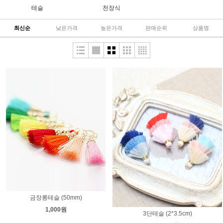
테슬
천장식
최신순
낮은가격
높은가격
판매순위
상품명
금장롱테슬 (50mm)
1,000원
3단테슬 (2*3.5cm)