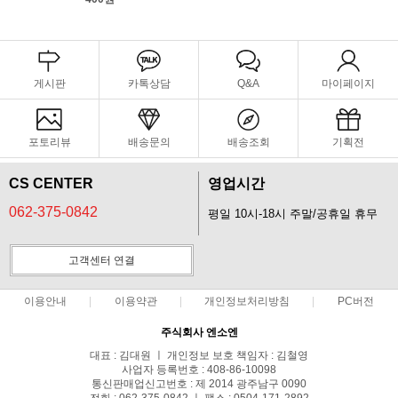
게시판
카톡상담
Q&A
마이페이지
포토리뷰
배송문의
배송조회
기획전
CS CENTER
영업시간
062-375-0842
평일 10시-18시 주말/공휴일 휴무
고객센터 연결
이용안내
이용약관
개인정보처리방침
PC버전
주식회사 엔소엔
대표 : 김대원 ㅣ 개인정보 보호 책임자 : 김철영
사업자 등록번호 : 408-86-10098
통신판매업신고번호 : 제 2014 광주남구 0090
전화 : 062-375-0842 ㅣ 팩스 : 0504-171-2892