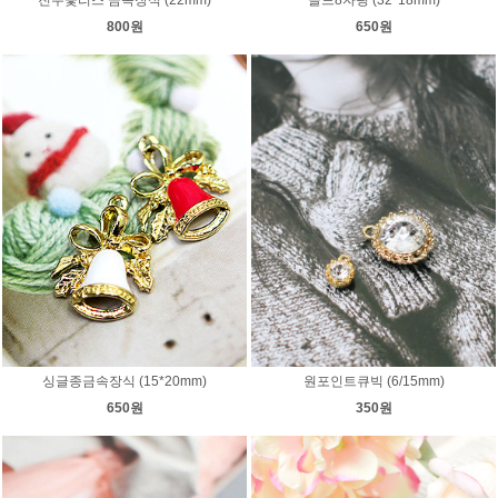
800원
650원
싱글종금속장식 (15*20mm)
원포인트큐빅 (6/15mm)
650원
350원