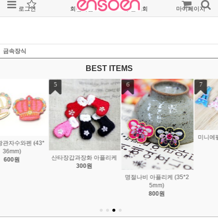
로그인
회원가입
주문조회
마이페이지
금속장식
BEST ITEMS
7
8
9
미니에펠탑 플라스틱 (12
*21mm)
300원
다섯잎꽃호마이카 (18m
보라모자여인 명화까메오
m/99)
(18*25mm)
380원
850원