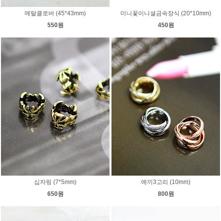
메탈클로버 (45*43mm)
미니꽃이니셜금속장식 (20*10mm)
550원
450원
십자링 (7*5mm)
에끼3고리 (10mm)
650원
800원