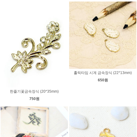
홀릭타임 시계 금속장식 (22*13mm)
650원
한줄기꽃금속장식 (20*35mm)
750원