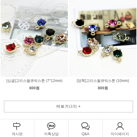
[싱글]고리스왈큐빅스톤 (7*12mm)
[양쪽]고리스왈큐빅스톤 (10mm)
800원
800원
더보기
(
1
/
3
)
+
게시판
카톡상담
Q&A
마이페이지