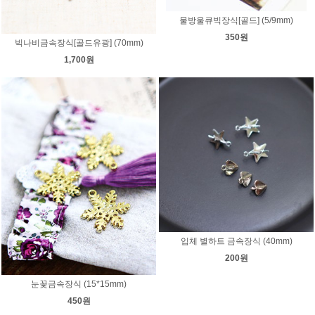
물방울큐빅장식[골드] (5/9mm)
350원
빅나비금속장식[골드유광] (70mm)
1,700원
입체 별하트 금속장식 (40mm)
200원
눈꽃금속장식 (15*15mm)
450원