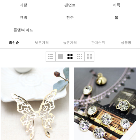
메탈
팬던트
에폭
큐빅
진주
볼
론델/파이프
최신순
낮은가격
높은가격
판매순위
상품명