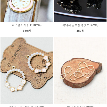
파스텔시계 (11*18mm)
복돼지 금속장식 (17*14mm)
650원
450원
진주꽃리스 금속장식 (22mm)
골드8자링 (32*18mm)