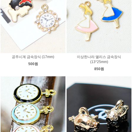
공주시계 금속장식 (17mm)
이상한나라 앨리스 금속장식
(13*25mm)
500원
850원