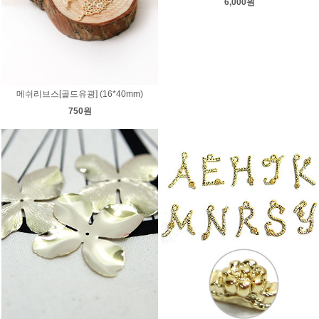
6,000원
메쉬리브스[골드유광] (16*40mm)
750원