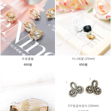
트윙클볼
미니배꽃 (15mm)
600원
650원
3구멍금속장식 (10mm)