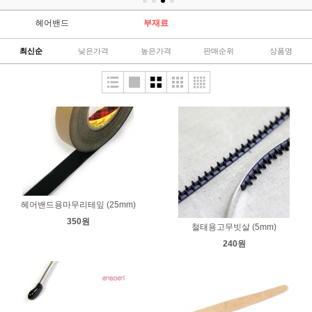
헤어밴드
부재료
최신순
낮은가격
높은가격
판매순위
상품명
헤어밴드용마무리테잎 (25mm)
350원
철태용고무빗살 (5mm)
240원