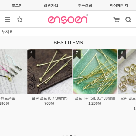
로그인
회원가입
주문조회
마이페이지
부재료
BEST ITEMS
7
8
9
골드 T핀 (5g, 0.7*30mm)
오링 골드 (0.6*3/1*4/1*8
오링 OR (0.6*3/1*3/ 1*4
1,200원
mm)
mm)
1,200원
800원