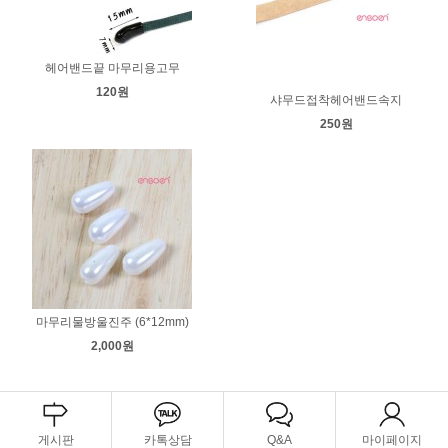
헤어밴드끝 마무리용고무
120원
샤무드접착헤어밴드속지
250원
마무리물방울진주 (6*12mm)
2,000원
게시판
카톡상담
Q&A
마이페이지