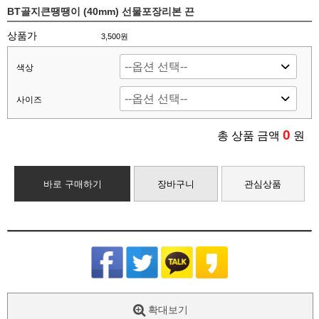
BT골지큰땡땡이 (40mm) 선물포장리본 끈
상품가
3,500원
색상
사이즈
0
총 상품 금액
원
바로 구매하기
장바구니
관심상품
확대보기