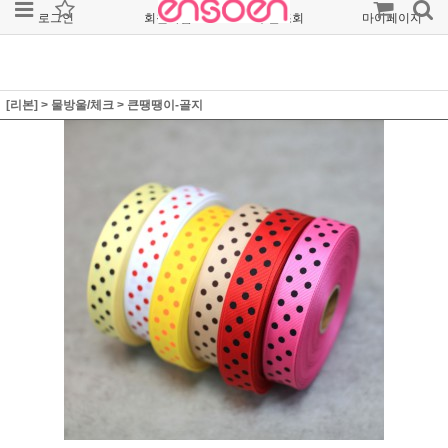
로그인
회원가입
주문조회
마이페이지
[리본]
>
물방울/체크
>
큰땡땡이-골지