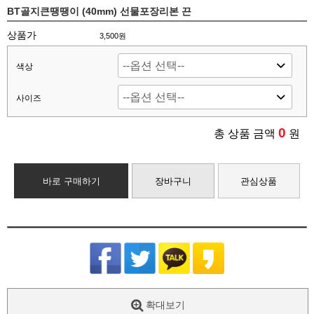
BT골지큰땡땡이 (40mm) 선물포장리본 끈
상품가
3,500원
색상
사이즈
0
총 상품 금액
원
바로 구매하기
장바구니
관심상품
확대보기