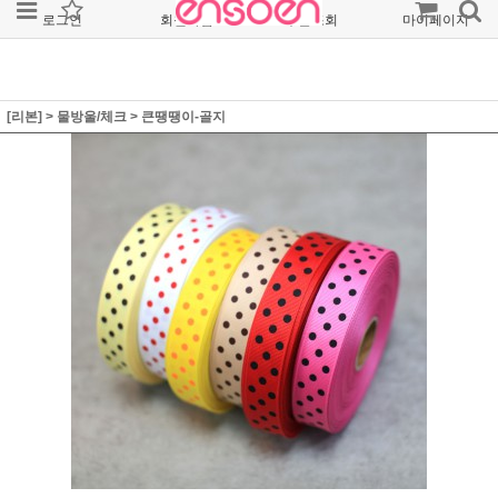
로그인
회원가입
주문조회
마이페이지
[리본]
>
물방울/체크
>
큰땡땡이-골지