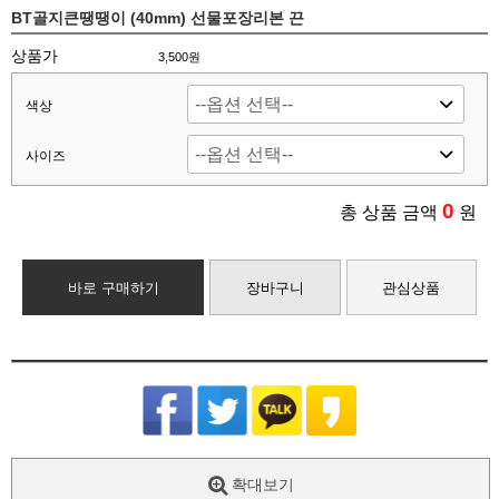
BT골지큰땡땡이 (40mm) 선물포장리본 끈
상품가
3,500원
색상
사이즈
0
총 상품 금액
원
바로 구매하기
장바구니
관심상품
확대보기