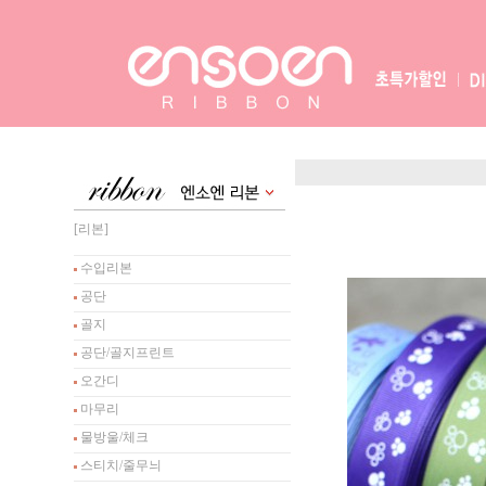
[리본]
수입리본
공단
골지
공단/골지프린트
오간디
마무리
물방울/체크
스티치/줄무늬