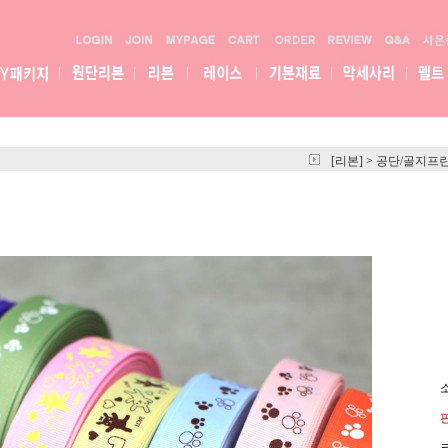
[리본]
>
공단/골지프