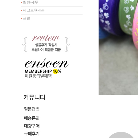
벨벳/세무
피코트/X-mas
프릴