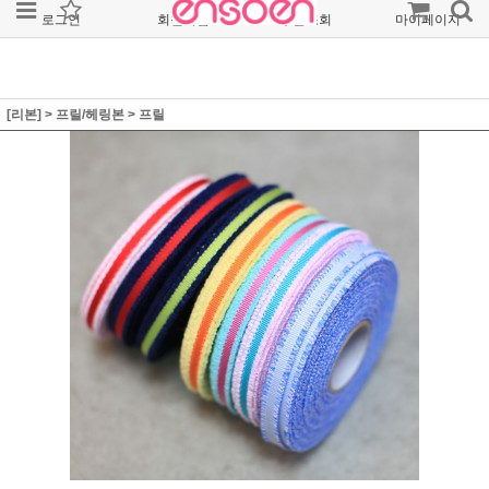
로그인
회원가입
주문조회
마이페이지
[리본]
>
프릴/헤링본
>
프릴