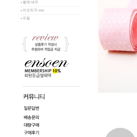
벨벳/세무
피코트/X-mas
프릴