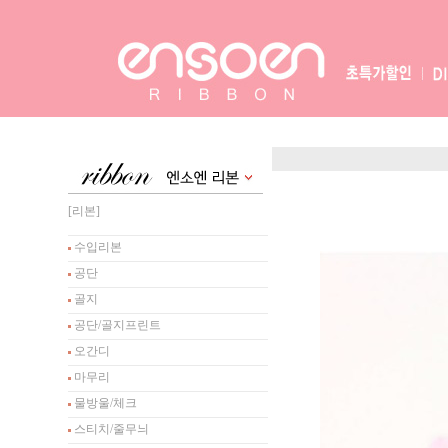
[리본]
수입리본
공단
골지
공단/골지프린트
오간디
마무리
물방울/체크
스티치/줄무늬