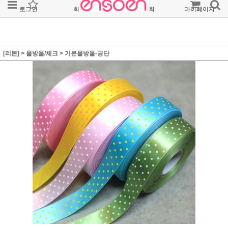
로그인
회원가입
주문조회
마이페이지
[리본]
>
물방울/체크
>
기본물방울-공단