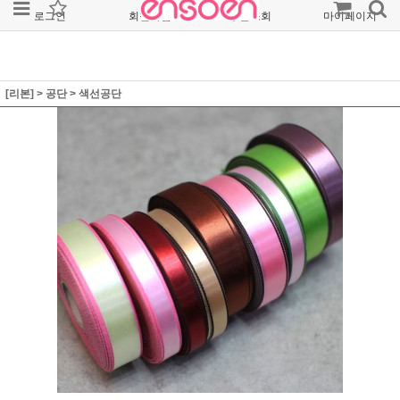
로그인
회원가입
주문조회
마이페이지
[리본]
>
공단
>
색선공단