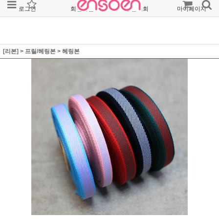
로그인
회원가입
주문조회
마이페이지
[리본]
>
프릴/헤링본
>
헤링본