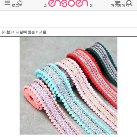
로그인
회원가입
주문조회
마이페이지
[리본]
>
프릴/헤링본
>
프릴