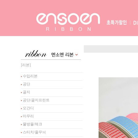
[리본]
수입리본
공단
골지
공단/골지프린트
오간디
마무리
물방울/체크
스티치/줄무늬