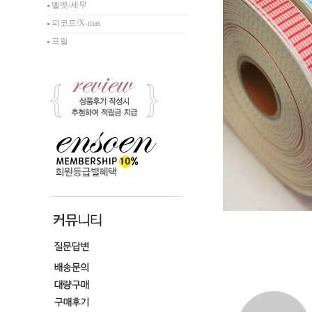
벨벳/세무
피코트/X-mas
프릴