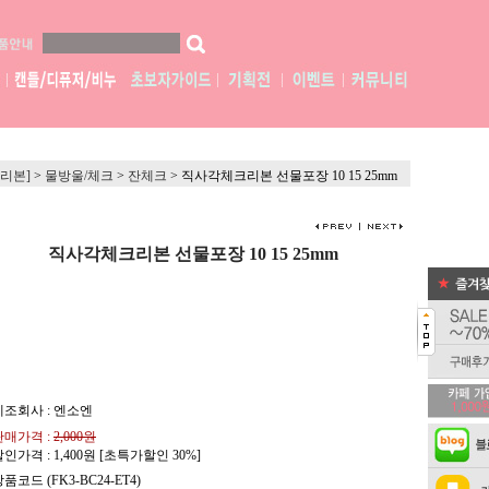
[리본]
>
물방울/체크
>
잔체크
>
직사각체크리본 선물포장 10 15 25mm
직사각체크리본 선물포장 10 15 25mm
제조회사 : 엔소엔
판매가격 :
2,000원
할인가격 :
1,400
원 [초특가할인 30%]
품코드 (FK3-BC24-ET4)