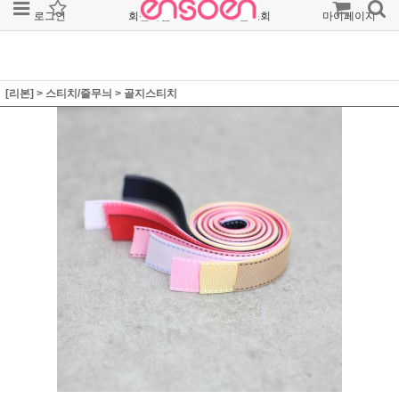
로그인
회원가입
주문조회
마이페이지
[리본]
>
스티치/줄무늬
>
골지스티치