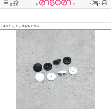
로그인
회원가입
주문조회
마이페이지
[액세서리]
>
단추장식
>
수지