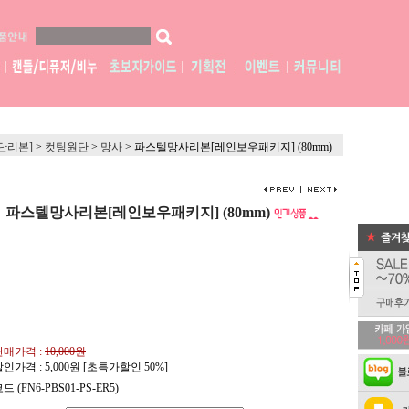
단리본]
>
컷팅원단
>
망사
>
파스텔망사리본[레인보우패키지] (80mm)
파스텔망사리본[레인보우패키지] (80mm)
판매가격 :
10,000원
할인가격 :
5,000
원 [초특가할인 50%]
드 (FN6-PBS01-PS-ER5)