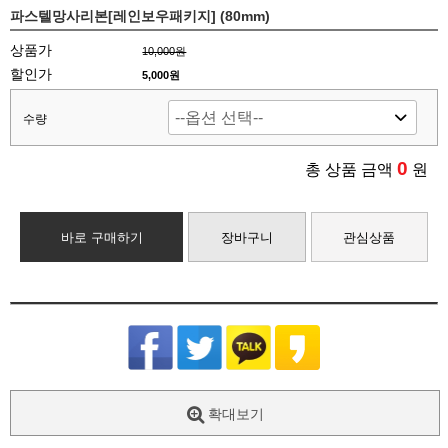
파스텔망사리본[레인보우패키지] (80mm)
상품가
10,000원
할인가
5,000원
수량
0
총 상품 금액
원
바로 구매하기
장바구니
관심상품
확대보기