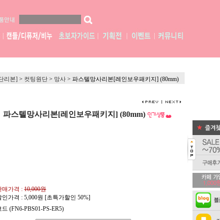
단리본]
>
컷팅원단
>
망사
>
파스텔망사리본[레인보우패키지] (80mm)
파스텔망사리본[레인보우패키지] (80mm)
판매가격 :
10,000원
할인가격 :
5,000
원 [초특가할인 50%]
드 (FN6-PBS01-PS-ER5)