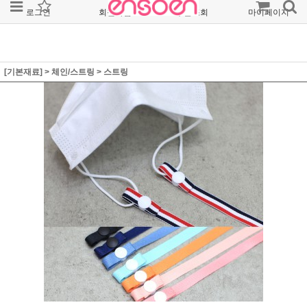
로그인
회원가입
주문조회
마이페이지
[기본재료]
>
체인/스트링
>
스트링