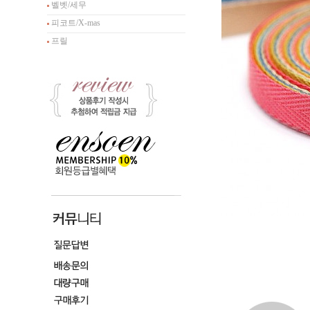
벨벳/세무
피코트/X-mas
프릴