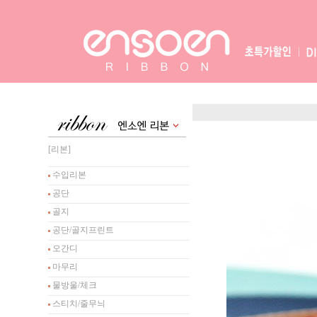
[리본]
수입리본
공단
골지
공단/골지프린트
오간디
마무리
물방울/체크
스티치/줄무늬