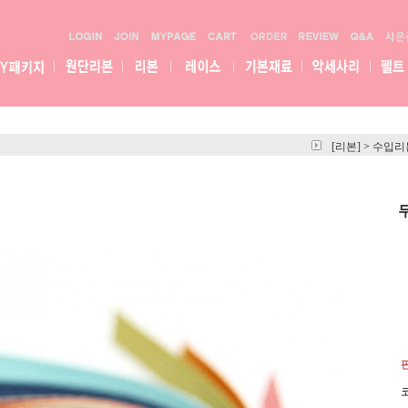
[리본]
>
수입리
코