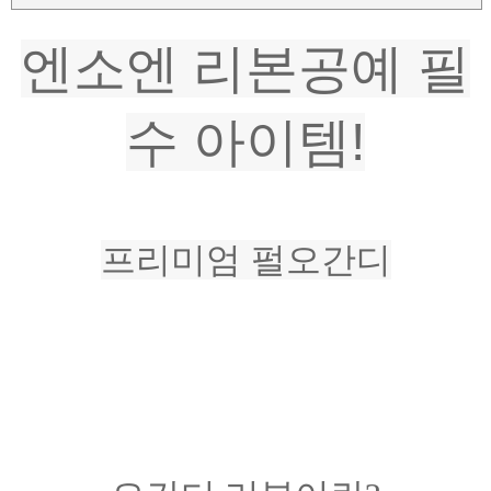
엔소엔 리본공예 필
수 아이템!
프리미엄 펄오간디