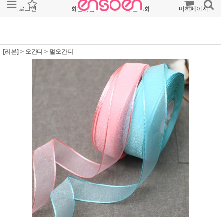
로그인
회원가입
주문조회
마이페이지
[리본]
>
오간디
>
펄오간디