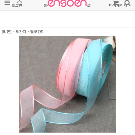
로그인
회원가입
주문조회
마이페이지
[리본]
>
오간디
>
펄오간디