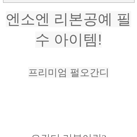
엔소엔 리본공예 필
수 아이템!
프리미엄 펄오간디