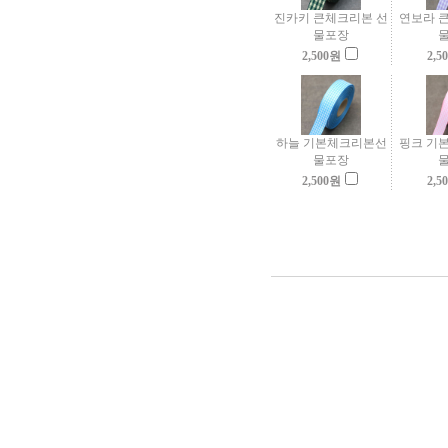
진카키 큰체크리본 선
연보라 
물포장
2,500
원
2,5
하늘 기본체크리본선
핑크 기
물포장
2,500
원
2,5