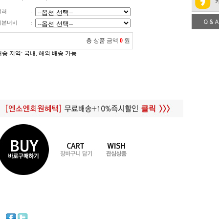
컬러
:
리본너비
:
총 상품 금액
0
원
배송 지역
: 국내, 해외 배송 가능