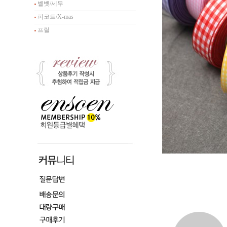
벨벳/세무
피코트/X-mas
프릴