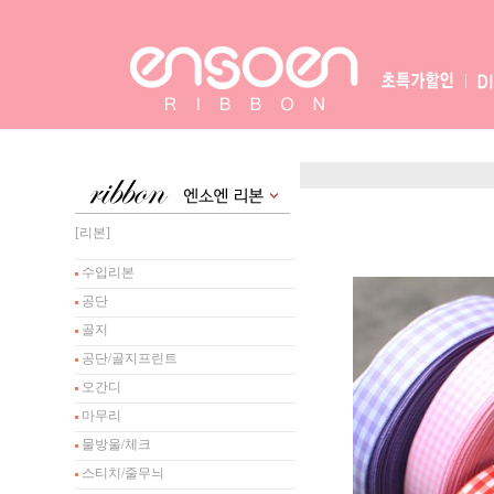
[리본]
수입리본
공단
골지
공단/골지프린트
오간디
마무리
물방울/체크
스티치/줄무늬