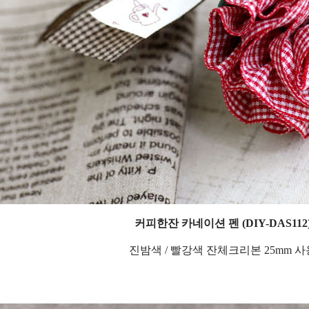
커피한잔 카네이션 펜 (DIY-DAS112
진밤색 / 빨강색 잔체크리본 25mm 사