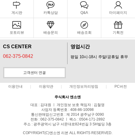
게시판
카톡상담
Q&A
마이페이지
포토리뷰
배송문의
배송조회
기획전
CS CENTER
영업시간
062-375-0842
평일 10시-18시 주말/공휴일 휴무
고객센터 연결
이용안내
이용약관
개인정보처리방침
PC버전
주식회사 엔소엔
대표 : 김대원 ㅣ 개인정보 보호 책임자 : 김철영
사업자 등록번호 : 408-86-10098
통신판매업신고번호 : 제 2014 광주남구 0090
전화 : 062-375-0842 ㅣ 팩스 : 0504-171-2892
주소 : 광주광역시 남구 서문대로824번길 3 SH빌딩 3층
COPYRIGHT(C)엔소엔 리본 ALL RIGHTS RESERVED.