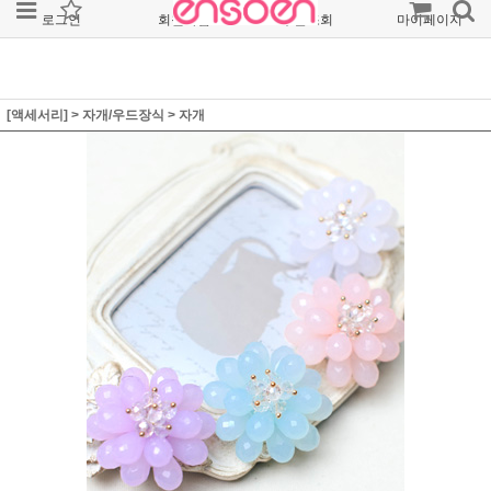
로그인
회원가입
주문조회
마이페이지
[액세서리]
>
자개/우드장식
>
자개