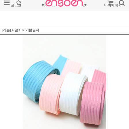
로그인
회원가입
주문조회
마이페이지
[리본]
>
골지
>
기본골지