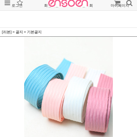
로그인
회원가입
주문조회
마이페이지
[리본]
>
골지
>
기본골지