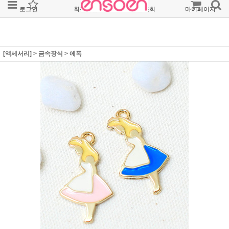
로그인
회원가입
주문조회
마이페이지
[액세서리]
>
금속장식
>
에폭