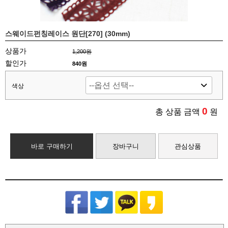
스웨이드펀칭레이스 원단[270] (30mm)
상품가
1,200원
할인가
840원
색상
0
총 상품 금액
원
바로 구매하기
장바구니
관심상품