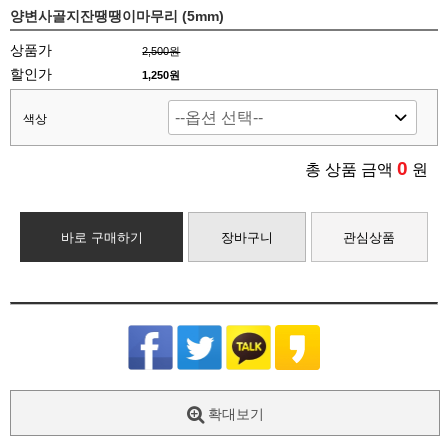
양변사골지잔땡땡이마무리 (5mm)
상품가
2,500원
할인가
1,250원
색상
0
총 상품 금액
원
바로 구매하기
장바구니
관심상품
확대보기