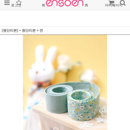
로그인
회원가입
주문조회
마이페이지
[원단리본]
>
원단리본
>
면