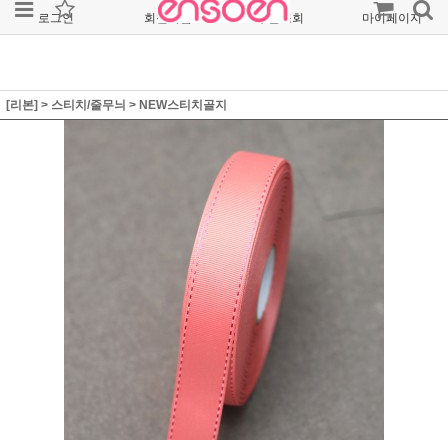
로그인
회원가입
주문조회
마이페이지
[리본]
>
스티치/줄무늬
>
NEW스티치골지